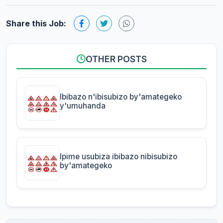
Share this Job:
OTHER POSTS
Ibibazo n'ibisubizo by'amategeko
y'umuhanda
Ipime usubiza ibibazo nibisubizo
by'amategeko