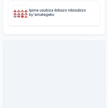
Ipime usubiza ibibazo nibisubizo
by'amategeko