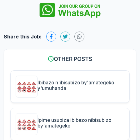
Share this Job:
OTHER POSTS
Ibibazo n'ibisubizo by'amategeko
y'umuhanda
Ipime usubiza ibibazo nibisubizo
by'amategeko