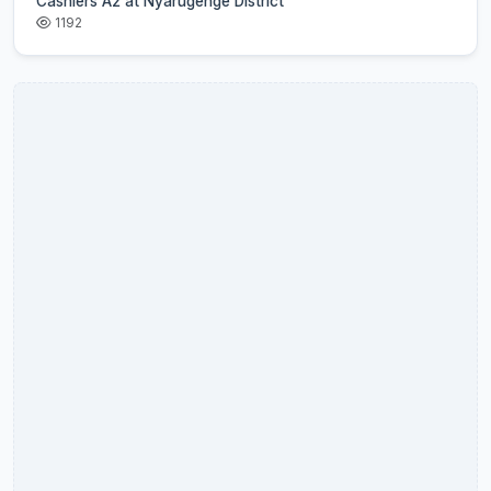
Cashiers A2 at Nyarugenge District
1192